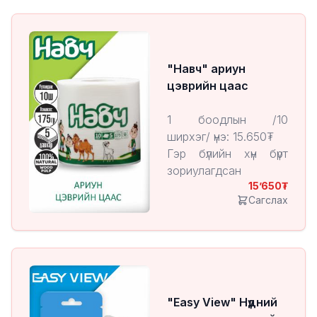
"Навч" ариун
цэврийн цаас
1 боодлын /10
ширхэг/ үнэ: 15.650₮
Гэр бүлийн хүн бүрт
зориулагдсан
15’650
Хөвөн мэт зөөлөн,
Сагслах
байгальд ээлтэй
"Навч" ариун цэврийн
цаас
"Easy View" Нүдний