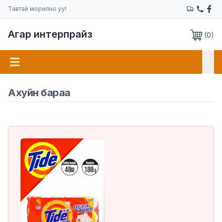
Тавтай морилно уу!
Агар интерпрайз
(
0
)
Ахуйн бараа