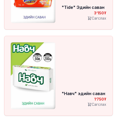
"Tide" Эдийн саван
3’150
Сагслах
"Навч" эдийн саван
1’750
Сагслах