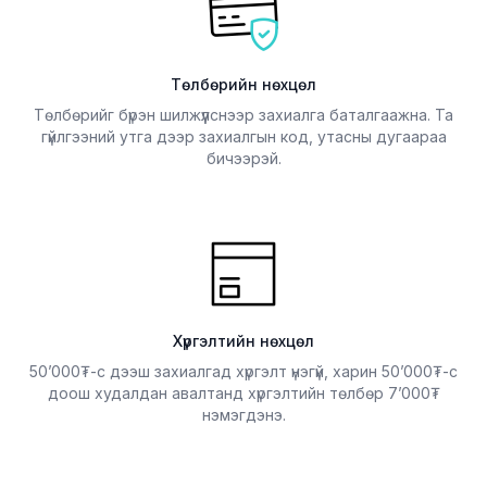
Төлбөрийн нөхцөл
Төлбөрийг бүрэн шилжүүлснээр захиалга баталгаажна. Та
гүйлгээний утга дээр захиалгын код, утасны дугаараа
бичээрэй.
Хүргэлтийн нөхцөл
50’000₮-с дээш захиалгад хүргэлт үнэгүй, харин 50’000₮-с
доош худалдан авалтанд хүргэлтийн төлбөр 7’000₮
нэмэгдэнэ.