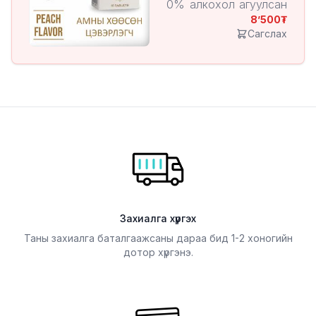
0% алкохол агуулсан
8’500
/ амны хөндийн
Сагслах
хуурайшилтаас
сэргийлэх/
Тоор жимсний амттай
10 төрлийн хортой
найрлагаас ангид
Захиалга хүргэх
Таны захиалга баталгаажсаны дараа бид 1-2 хоногийн
дотор хүргэнэ.