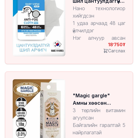
шил цантуулдаггүй
алчуур
Нано технологиор
хийгдсэн
1 удаа арчаад 48 цаг
үйлчилдэг
Нэг алчуур авсан
18’750
байхад түүнийгээ 300
Сагслах
удаа ашиглах
боломжтой
Нүдний шил, камерын
линз гэх мэт бүх
төрлийн шилэнд
ашиглах боломжтой
"Magic gargle"
Амны хөөсөн
цэвэрлэгч Peach
3 төрлийн витамин
агуулсан
Байгалийн гаралтай 5
найрлагатай