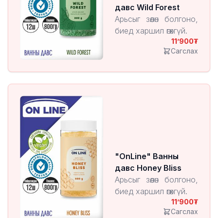
давс Wild Forest
Арьсыг зөөлөн болгоно,
биед харшил өгөхгүй.
11’900
Сагслах
"OnLine" Ванны
давс Honey Bliss
Арьсыг зөөлөн болгоно,
биед харшил өгөхгүй.
11’900
Сагслах