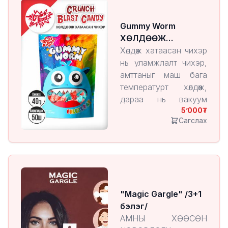
Энэ арга нь чихрийн
амт, үнэр, хэлбэрийг
Gummy Worm
хадгалж, харин бүтэц
ХӨЛДӨӨЖ
нь хөнгөн, шаржигнуур
ХАТААСАН ЧИХЭР
Хөлдөөж хатаасан чихэр
болдог онцлогтой.
нь уламжлалт чихэр,
амттаныг маш бага
температурт хөлдөөж,
дараа нь вакуум
5’000
орчинд чийгийг нь
Сагслах
ууршуулан гаргаж
авдаг технологиор
үйлдвэрлэгддэг
бүтээгдэхүүн юм.
Энэ арга нь чихрийн
амт, үнэр, хэлбэрийг
"Magic Gargle" /3+1
хадгалж, харин бүтэц
бэлэг/
нь хөнгөн, шаржигнуур
АМНЫ ХӨӨСӨН
болдог онцлогтой.