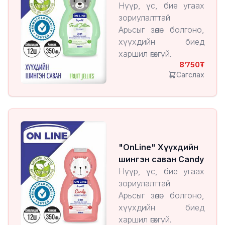
Jellies
Нүүр, үс, бие угаах
зориулалттай
Арьсыг зөөлөн болгоно,
хүүхдийн биед
харшил өгөхгүй.
8’750
Сагслах
"OnLine" Хүүхдийн
шингэн саван Candy
Нүүр, үс, бие угаах
зориулалттай
Арьсыг зөөлөн болгоно,
хүүхдийн биед
харшил өгөхгүй.