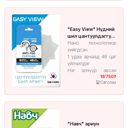
Тоор жимсний амттай
10 төрлийн хортой
найрлагаас ангид
"Easy View" Нүдний
шил цантуулдаггүй
алчуур
Нано технологиор
хийгдсэн
1 удаа арчаад 48 цаг
үйлчилдэг
Нэг алчуур авсан
18’750
байхад түүнийгээ
Сагслах
300 удаа ашиглах
боломжтой
Нүдний шил, камерын
линз гэх мэт бүх
төрлийн шилэнд
ашиглах боломжтой
"Навч" ариун