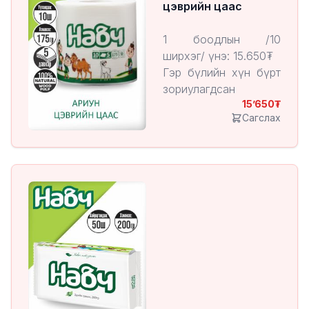
цэврийн цаас
1 боодлын /10
ширхэг/ үнэ: 15.650₮
Гэр бүлийн хүн бүрт
зориулагдсан
15’650
Хөвөн мэт зөөлөн,
Сагслах
байгальд ээлтэй
"Навч" ариун цэврийн
цаас