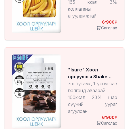
165 ккал 3%
коллагены
агууламжтай
6’900
Өдөрт авах витамин С-
Сагслах
н хэмжээг агуулсан
9 төрлийн амин хүчил
агуулсан
7,5% -н овъёос, бор
будаа агуулсан
"Isure" Хоол
орлуулагч Shake
Chocolate
7ш тутамд 1 усны сав
бэлгэнд аваарай
160ккал 23% шар
сүүний уураг
агуулсан
6’900
11% Сингапурын
Сагслах
нунтаг какао агуулсан