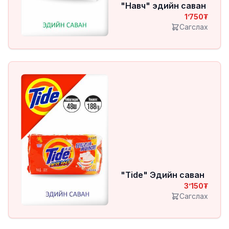
"Навч" эдийн саван
1’750
Сагслах
"Tide" Эдийн саван
3’150
Сагслах