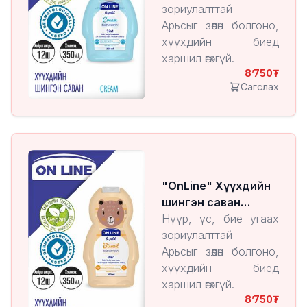
зориулалттай
Арьсыг зөөлөн болгоно,
хүүхдийн биед
харшил өгөхгүй.
8’750
Сагслах
"OnLine" Хүүхдийн
шингэн саван
Biscuit
Нүүр, үс, бие угаах
зориулалттай
Арьсыг зөөлөн болгоно,
хүүхдийн биед
харшил өгөхгүй.
8’750