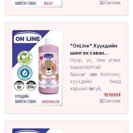
Сагслах
"OnLine" Хүүхдийн
шингэн саван
Marshmallow
Нүүр, үс, бие угаах
зориулалттай
Арьсыг зөөлөн болгоно,
хүүхдийн биед
харшил өгөхгүй.
15’000
Сагслах