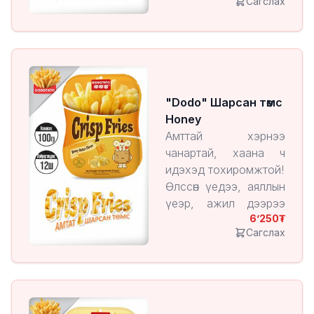
Сагслах
тухлангаа ч идэх
боломжтой.
Хөнгөн, авч явахад
амар.
"Dodo" Шарсан төмс
Honey
Амттай хэрнээ
чанартай, хаана ч
идэхэд тохиромжтой!
Өлссөн үедээ, аяллын
үеэр, ажил дээрээ
6’250
эсвэл гэртээ
Сагслах
тухлангаа ч идэх
боломжтой.
Хөнгөн, авч явахад
амар.
1 ширхэгийн үнэ: