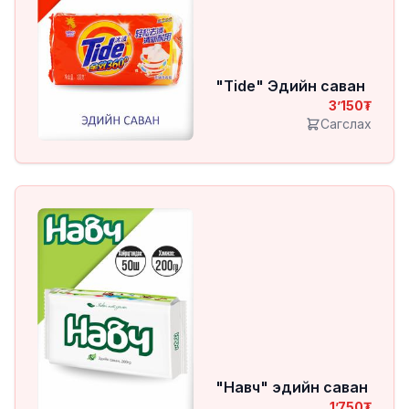
"Tide" Эдийн саван
3’150
Сагслах
"Навч" эдийн саван
1’750