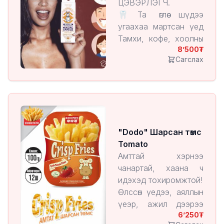
ЦЭВЭРЛЭГЧ.
🦷Та өглөө шүдээ
угаахаа мартсан үед
Тамхи, кофе, хоолны
8’500
дараа,
Сагслах
уулзалт, болзооны өмнө
тэр дундаас өөртөө
хайртай амны хөндийн
эрүүл мэнддээ
анхаардаг хүн таны
халаасан зайлшгүй
"Dodo" Шарсан төмс
байх ёстой
Tomato
бүтээгдэхүүн 🦷
Амттай хэрнээ
3 секундэд
чанартай, хаана ч
хэрэглэхэд
идэхэд тохиромжтой!
төгс. Зажлаад л болоо
Өлссөн үедээ, аяллын
🦷
үеэр, ажил дээрээ
6’250
эсвэл гэртээ