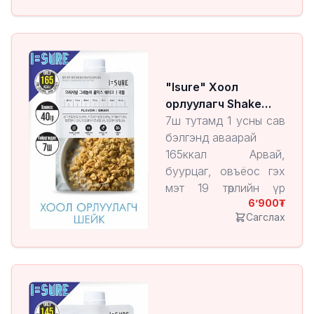
9 төрлийн амин
хүчилтэй
7,5% овъёос, бор
будаа агуулсан
"Isure" Хоол
орлуулагч Shake
Grain
7ш тутамд 1 усны сав
бэлгэнд аваарай
165ккал Арвай,
буурцаг, овъёос гэх
мэт 19 төрлийн үр
6’900
тарианы холимог
Сагслах
17 төрлийн сүүн
хүчлийн бактери
агуулсан
9 төрлийн амино хүчил
агуулсан
7,5%-н овъёос, бор