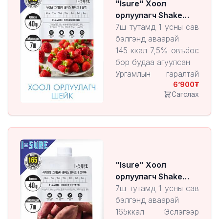
"Isure" Хоол
будааны агууламжтай
орлуулагч Shake
Strawberry
7ш тутамд 1 усны сав
бэлгэнд аваарай
145 ккал 7,5% овъёос
бор будаа агуулсан
Ургамлын гаралтай
6’900
сүүн хүчлийн бактери
Сагслах
агуулсан
2,3% шинэхэн
гүзээлзгэнэ агуудсан
10гр уургийн
агууламжтай
"Isure" Хоол
орлуулагч Shake
Sweet Potato
7ш тутамд 1 усны сав
бэлгэнд аваарай
165ккал Эслэгээр