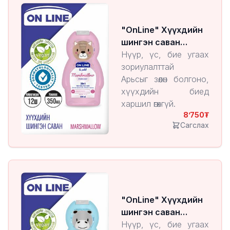
"OnLine" Хүүхдийн
шингэн саван
Marshmallow
Нүүр, үс, бие угаах
зориулалттай
Арьсыг зөөлөн болгоно,
хүүхдийн биед
харшил өгөхгүй.
8’750
Сагслах
"OnLine" Хүүхдийн
шингэн саван
Cream
Нүүр, үс, бие угаах