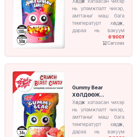
ХАТААСАН ЧИХЭР
Хөлдөөж хатаасан чихэр
болдог онцлогтой.
нь уламжлалт чихэр,
амттаныг маш бага
температурт хөлдөөж,
дараа нь вакуум
6’900
орчинд чийгийг нь
Сагслах
ууршуулан гаргаж
авдаг технологиор
үйлдвэрлэгддэг
бүтээгдэхүүн юм.
Энэ арга нь чихрийн
амт, үнэр, хэлбэрийг
Gummy Bear
хадгалж, харин бүтэц
ХӨЛДӨӨЖ
нь хөнгөн, шаржигнуур
ХАТААСАН ЧИХЭР
Хөлдөөж хатаасан чихэр
болдог онцлогтой.
нь уламжлалт чихэр,
амттаныг маш бага
температурт хөлдөөж,
дараа нь вакуум