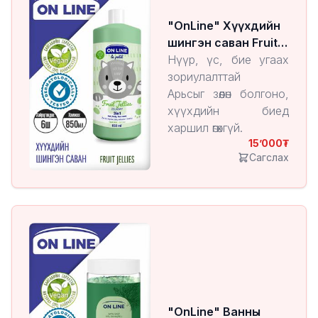
"OnLine" Хүүхдийн
шингэн саван Fruit
Jellies
Нүүр, үс, бие угаах
зориулалттай
Арьсыг зөөлөн болгоно,
хүүхдийн биед
харшил өгөхгүй.
15’000
1 ширхэгийн үнэ: ₮
Сагслах
"OnLine" Ванны