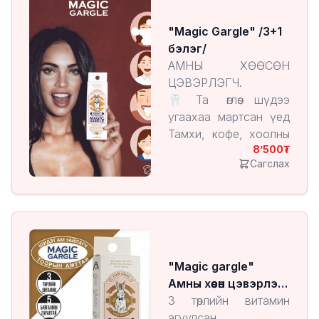
"Magic Gargle" /3+1
бэлэг/
АМНЫ ХӨӨСӨН
ЦЭВЭРЛЭГЧ.
🦷Та өглөө шүдээ
угаахаа мартсан үед
Тамхи, кофе, хоолны
8’500
дараа,
Сагслах
уулзалт, болзооны өмнө
тэр дундаас өөртөө
хайртай амны хөндийн
эрүүл мэнддээ
анхаардаг хүн таны
халаасан зайлшгүй
"Magic gargle"
байх ёстой
Амны хөөсөн цэвэрлэгч
бүтээгдэхүүн 🦷
Peach
3 төрлийн витамин
3 секундэд
агуулсан