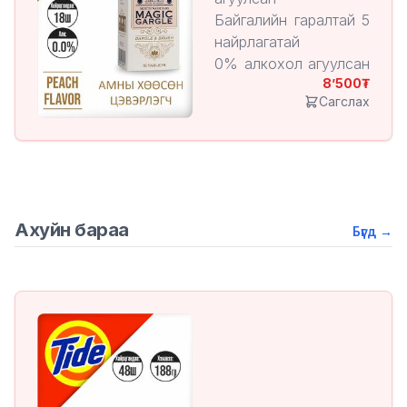
хэрэглэхэд
Байгалийн гаралтай 5
төгс. Зажлаад л болоо
найрлагатай
🦷
0% алкохол агуулсан
8’500
/ амны хөндийн
Сагслах
хуурайшилтаас
сэргийлэх/
Тоор жимсний амттай
10 төрлийн хортой
найрлагаас ангид
Ахуйн бараа
Бүгд
→