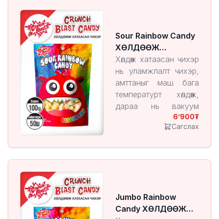
бүтээгдэхүүн юм.
Энэ арга нь чихрийн
амт, үнэр, хэлбэрийг
Sour Rainbow Candy
хадгалж, харин бүтэц
ХӨЛДӨӨЖ
нь хөнгөн, шаржигнуур
ХАТААСАН ЧИХЭР
Хөлдөөж хатаасан чихэр
болдог онцлогтой.
нь уламжлалт чихэр,
амттаныг маш бага
температурт хөлдөөж,
дараа нь вакуум
6’900
орчинд чийгийг нь
Сагслах
ууршуулан гаргаж
авдаг технологиор
үйлдвэрлэгддэг
бүтээгдэхүүн юм.
Энэ арга нь чихрийн
амт, үнэр, хэлбэрийг
Jumbo Rainbow
хадгалж, харин бүтэц
Candy ХӨЛДӨӨЖ
нь хөнгөн, шаржигнуур