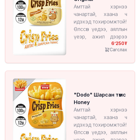
Амттай хэрнээ
чанартай, хаана ч
идэхэд тохиромжтой!
Өлссөн үедээ, аяллын
үеэр, ажил дээрээ
6’250
эсвэл гэртээ
Сагслах
тухлангаа ч идэх
боломжтой.
Хөнгөн, авч явахад
амар.
1 ширхэгийн үнэ:
7200₮
"Dodo" Шарсан төмс
Honey
Амттай хэрнээ
чанартай, хаана ч
идэхэд тохиромжтой!
Өлссөн үедээ, аяллын
үеэр, ажил дээрээ