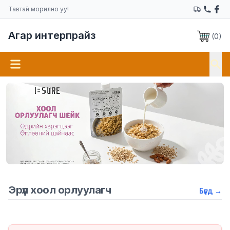
Тавтай морилно уу!
Агар интерпрайз
(
0
)
Эрүүл хоол орлуулагч
Бүгд
→