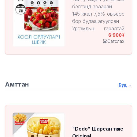
бэлгэнд аваарай
145 ккал 7,5% овъёос
бор будаа агуулсан
Ургамлын гаралтай
6’900
сүүн хүчлийн бактери
Сагслах
агуулсан
2,3% шинэхэн
гүзээлзгэнэ агуудсан
10гр уургийн
агууламжтай
Амттан
Бүгд
→
"Dodo" Шарсан төмс
Original