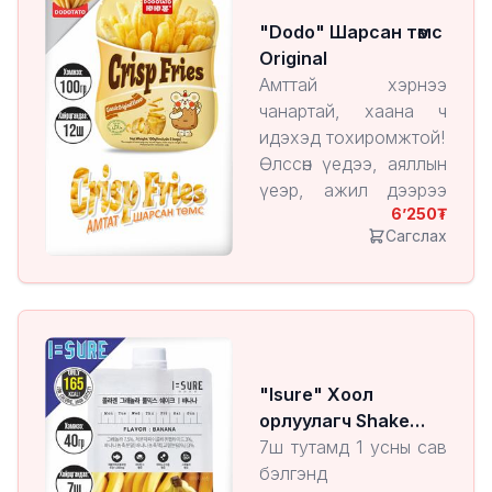
7200₮
"Dodo" Шарсан төмс
Original
Амттай хэрнээ
чанартай, хаана ч
идэхэд тохиромжтой!
Өлссөн үедээ, аяллын
үеэр, ажил дээрээ
6’250
эсвэл гэртээ
Сагслах
тухлангаа ч идэх
боломжтой.
Хөнгөн, авч явахад
амар.
1 ширхэгийн үнэ:
7200₮
"Isure" Хоол
орлуулагч Shake
Banana
7ш тутамд 1 усны сав
бэлгэнд