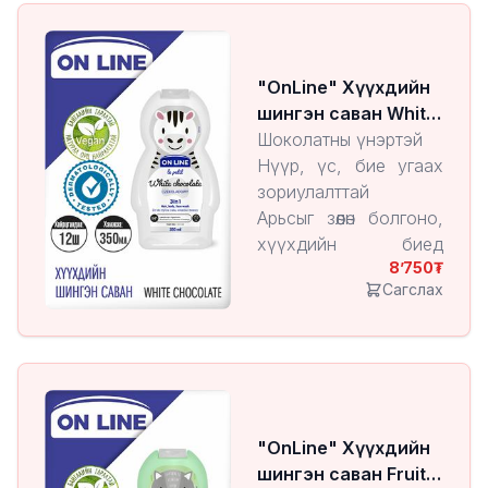
"OnLine" Хүүхдийн
шингэн саван White
Chocolate
Шоколатны үнэртэй
Нүүр, үс, бие угаах
зориулалттай
Арьсыг зөөлөн болгоно,
хүүхдийн биед
8’750
харшил өгөхгүй.
Сагслах
"OnLine" Хүүхдийн
шингэн саван Fruit