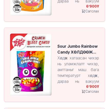
дараа нь вакуум
6’900
орчинд чийгийг нь
Сагслах
ууршуулан гаргаж
авдаг технологиор
үйлдвэрлэгддэг
бүтээгдэхүүн юм.
Энэ арга нь чихрийн
амт, үнэр, хэлбэрийг
Sour Jumbo Rainbow
хадгалж, харин бүтэц
Candy ХӨЛДӨӨЖ
нь хөнгөн, шаржигнуур
ХАТААСАН ЧИХЭР
Хөлдөөж хатаасан чихэр
болдог онцлогтой.
нь уламжлалт чихэр,
амттаныг маш бага
температурт хөлдөөж,
дараа нь вакуум
6’900
орчинд чийгийг нь
Сагслах
ууршуулан гаргаж
авдаг технологиор
үйлдвэрлэгддэг