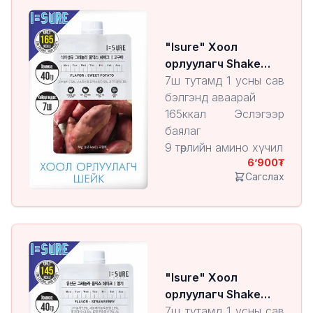
"Isure" Хоол
орлуулагч Shake
Sweet Potato
7ш тутамд 1 усны сав
бэлгэнд аваарай
165ккал Эслэгээр
баялаг
9 төрлийн амино хүчил
6’900
Амтат төмсний
Сагслах
нунтгаар баялаг
7,5% овъёос болон
бор будаа агуулсан
"Isure" Хоол
орлуулагч Shake
Strawberry
7ш тутамд 1 усны сав