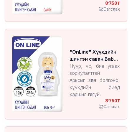
8’750
Сагслах
"OnLine" Хүүхдийн
шингэн саван Baby
/0+/
Нүүр, үс, бие угаах
зориулалттай
Арьсыг зөөлөн болгоно,
хүүхдийн биед
харшил өгөхгүй.
8’750
0+ наснаас
Сагслах
хэрэглэнэ.