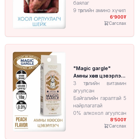
баялаг
9 төрлийн амино хүчил
6’900
Амтат төмсний
Сагслах
нунтгаар баялаг
7,5% овъёос болон
бор будаа агуулсан
"Magic gargle"
Амны хөөсөн цэвэрлэгч
Peach
3 төрлийн витамин
агуулсан
Байгалийн гаралтай 5
найрлагатай
0% алкохол агуулсан
8’500
/ амны хөндийн
Сагслах
хуурайшилтаас
сэргийлэх/