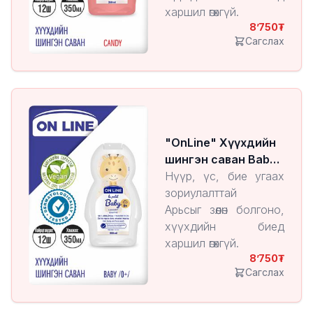
харшил өгөхгүй.
8’750
Сагслах
"OnLine" Хүүхдийн
шингэн саван Baby
/0+/
Нүүр, үс, бие угаах
зориулалттай
Арьсыг зөөлөн болгоно,
хүүхдийн биед
харшил өгөхгүй.
8’750
0+ наснаас
Сагслах
хэрэглэнэ.