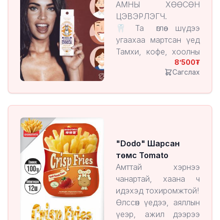
АМНЫ ХӨӨСӨН
болдог онцлогтой.
ЦЭВЭРЛЭГЧ.
🦷Та өглөө шүдээ
угаахаа мартсан үед
Тамхи, кофе, хоолны
8’500
дараа,
Сагслах
уулзалт, болзооны өмнө
тэр дундаас өөртөө
хайртай амны хөндийн
эрүүл мэнддээ
анхаардаг хүн таны
халаасан зайлшгүй
"Dodo" Шарсан
байх ёстой
төмс Tomato
бүтээгдэхүүн 🦷
Амттай хэрнээ
3 секундэд
чанартай, хаана ч
хэрэглэхэд
идэхэд тохиромжтой!
төгс. Зажлаад л болоо
Өлссөн үедээ, аяллын
🦷
үеэр, ажил дээрээ