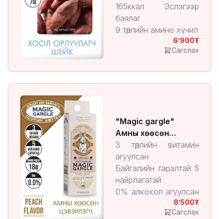
165ккал Эслэгээр
баялаг
9 төрлийн амино хүчил
6’900
Амтат төмсний
Сагслах
нунтгаар баялаг
7,5% овъёос болон
бор будаа агуулсан
"Magic gargle"
Амны хөөсөн
цэвэрлэгч Peach
3 төрлийн витамин
агуулсан
Байгалийн гаралтай 5
найрлагатай
0% алкохол агуулсан
8’500
/ амны хөндийн
Сагслах
хуурайшилтаас