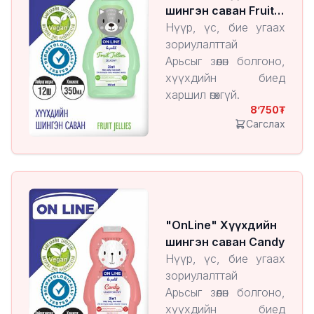
шингэн саван Fruit
Jellies
Нүүр, үс, бие угаах
зориулалттай
Арьсыг зөөлөн болгоно,
хүүхдийн биед
харшил өгөхгүй.
8’750
Сагслах
"OnLine" Хүүхдийн
шингэн саван Candy
Нүүр, үс, бие угаах
зориулалттай
Арьсыг зөөлөн болгоно,
хүүхдийн биед