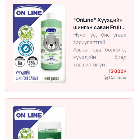
"OnLine" Хүүхдийн
шингэн саван Fruit
Jellies
Нүүр, үс, бие угаах
зориулалттай
Арьсыг зөөлөн болгоно,
хүүхдийн биед
харшил өгөхгүй.
15’000
1 ширхэгийн үнэ: ₮
Сагслах