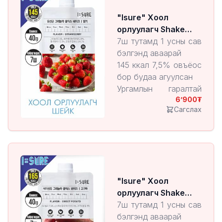
7,5%-н овъёос, бор
"Isure" Хоол
будааны агууламжтай
орлуулагч Shake
Strawberry
7ш тутамд 1 усны сав
бэлгэнд аваарай
145 ккал 7,5% овъёос
бор будаа агуулсан
Ургамлын гаралтай
6’900
сүүн хүчлийн бактери
Сагслах
агуулсан
2,3% шинэхэн
гүзээлзгэнэ агуудсан
10гр уургийн
агууламжтай
"Isure" Хоол
орлуулагч Shake
Sweet Potato
7ш тутамд 1 усны сав
бэлгэнд аваарай