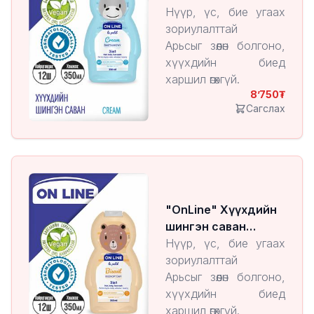
Cream
Нүүр, үс, бие угаах
зориулалттай
Арьсыг зөөлөн болгоно,
хүүхдийн биед
харшил өгөхгүй.
8’750
Сагслах
"OnLine" Хүүхдийн
шингэн саван
Biscuit
Нүүр, үс, бие угаах
зориулалттай
Арьсыг зөөлөн болгоно,
хүүхдийн биед
харшил өгөхгүй.