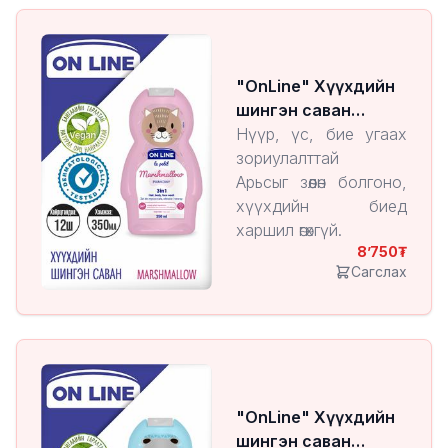
"OnLine" Хүүхдийн
шингэн саван
Marshmallow
Нүүр, үс, бие угаах
зориулалттай
Арьсыг зөөлөн болгоно,
хүүхдийн биед
харшил өгөхгүй.
8’750
Сагслах
"OnLine" Хүүхдийн
шингэн саван