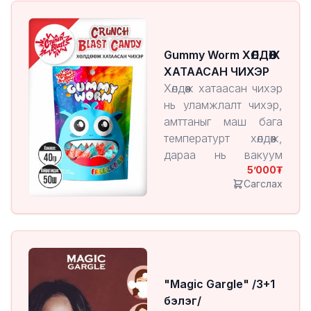
бүтээгдэхүүн юм.
Энэ арга нь чихрийн
амт, үнэр, хэлбэрийг
Gummy Worm ХӨЛДӨӨЖ
хадгалж, харин бүтэц
ХАТААСАН ЧИХЭР
нь хөнгөн, шаржигнуур
Хөлдөөж хатаасан чихэр
болдог онцлогтой.
нь уламжлалт чихэр,
амттаныг маш бага
температурт хөлдөөж,
дараа нь вакуум
5’000
орчинд чийгийг нь
Сагслах
ууршуулан гаргаж
авдаг технологиор
үйлдвэрлэгддэг
бүтээгдэхүүн юм.
Энэ арга нь чихрийн
амт, үнэр, хэлбэрийг
"Magic Gargle" /3+1
хадгалж, харин бүтэц
бэлэг/
нь хөнгөн, шаржигнуур