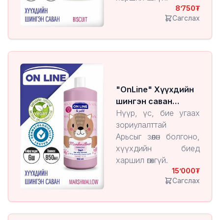
8’750
Сагслах
"OnLine" Хүүхдийн
шингэн саван
Marshmallow
Нүүр, үс, бие угаах
зориулалттай
Арьсыг зөөлөн болгоно,
хүүхдийн биед
харшил өгөхгүй.
15’000
Сагслах