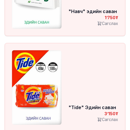
"Навч" эдийн саван
1’750
Сагслах
"Tide" Эдийн саван
3’150
Сагслах