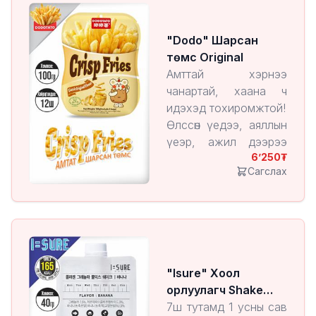
1 ширхэгийн үнэ:
7200₮
"Dodo" Шарсан
төмс Original
Амттай хэрнээ
чанартай, хаана ч
идэхэд тохиромжтой!
Өлссөн үедээ, аяллын
үеэр, ажил дээрээ
6’250
эсвэл гэртээ
Сагслах
тухлангаа ч идэх
боломжтой.
Хөнгөн, авч явахад
амар.
1 ширхэгийн үнэ:
7200₮
"Isure" Хоол
орлуулагч Shake
Banana
7ш тутамд 1 усны сав