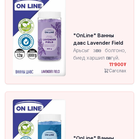
"OnLine" Ванны
давс Lavender Field
Арьсыг зөөлөн болгоно,
биед харшил өгөхгүй.
11’900
Сагслах
"OnLine" Ванны