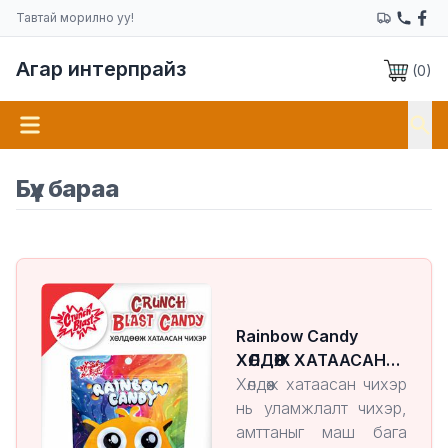
Тавтай морилно уу!
Агар интерпрайз
(
0
)
Бүх бараа
Rainbow Candy
ХӨЛДӨӨЖ ХАТААСАН
ЧИХЭР
Хөлдөөж хатаасан чихэр
нь уламжлалт чихэр,
амттаныг маш бага