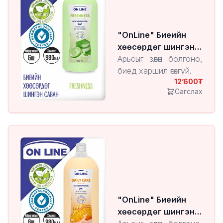
"OnLine" Биеийн
хөөсөрдөг шингэн
саван Freshness
Арьсыг зөөлөн болгоно,
биед харшил өгөхгүй.
12’600
Сагслах
"OnLine" Биеийн
хөөсөрдөг шингэн