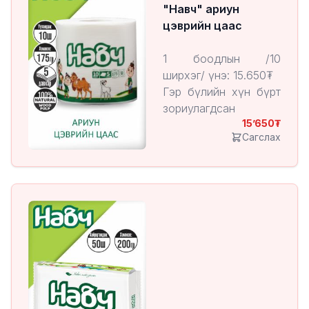
"Навч" ариун
цэврийн цаас
1 боодлын /10
ширхэг/ үнэ: 15.650₮
Гэр бүлийн хүн бүрт
зориулагдсан
15’650
Хөвөн мэт зөөлөн,
Сагслах
байгальд ээлтэй
"Навч" ариун цэврийн
цаас