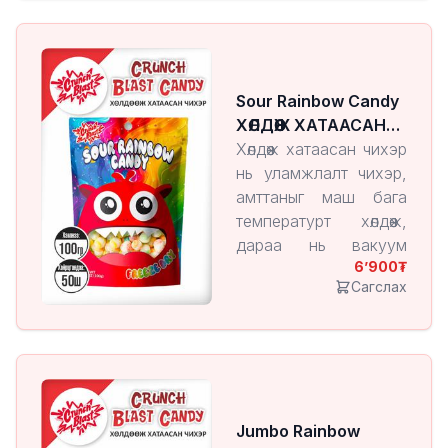
үйлдвэрлэгддэг
бүтээгдэхүүн юм.
Энэ арга нь чихрийн
амт, үнэр, хэлбэрийг
Sour Rainbow Candy
хадгалж, харин бүтэц
ХӨЛДӨӨЖ ХАТААСАН
нь хөнгөн, шаржигнуур
ЧИХЭР
Хөлдөөж хатаасан чихэр
болдог онцлогтой.
нь уламжлалт чихэр,
амттаныг маш бага
температурт хөлдөөж,
дараа нь вакуум
6’900
орчинд чийгийг нь
Сагслах
ууршуулан гаргаж
авдаг технологиор
үйлдвэрлэгддэг
бүтээгдэхүүн юм.
Энэ арга нь чихрийн
амт, үнэр, хэлбэрийг
Jumbo Rainbow
хадгалж, харин бүтэц