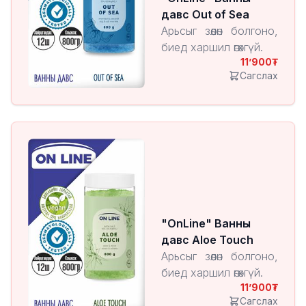
давс Out of Sea
Арьсыг зөөлөн болгоно,
биед харшил өгөхгүй.
11’900
Сагслах
"OnLine" Ванны
давс Aloe Touch
Арьсыг зөөлөн болгоно,
биед харшил өгөхгүй.
11’900
Сагслах