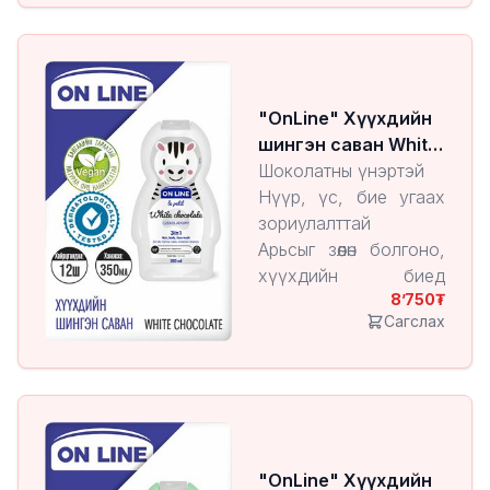
"OnLine" Хүүхдийн
шингэн саван White
Chocolate
Шоколатны үнэртэй
Нүүр, үс, бие угаах
зориулалттай
Арьсыг зөөлөн болгоно,
хүүхдийн биед
8’750
харшил өгөхгүй.
Сагслах
"OnLine" Хүүхдийн