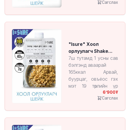
Сагслах
нунтаг какао агуулсан
9 төрлийн амин
хүчилтэй
7,5% овъёос, бор
будаа агуулсан
"Isure" Хоол
орлуулагч Shake
Grain
7ш тутамд 1 усны сав
бэлгэнд аваарай
165ккал Арвай,
буурцаг, овъёос гэх
мэт 19 төрлийн үр
6’900
тарианы холимог
Сагслах
17 төрлийн сүүн
хүчлийн бактери
агуулсан
9 төрлийн амино хүчил
агуулсан