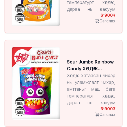
температурт хөлдөөж,
дараа нь вакуум
6’900
орчинд чийгийг нь
Сагслах
ууршуулан гаргаж
авдаг технологиор
үйлдвэрлэгддэг
бүтээгдэхүүн юм.
Энэ арга нь чихрийн
амт, үнэр, хэлбэрийг
Sour Jumbo Rainbow
хадгалж, харин бүтэц
Candy ХӨЛДӨӨЖ
нь хөнгөн, шаржигнуур
ХАТААСАН ЧИХЭР
Хөлдөөж хатаасан чихэр
болдог онцлогтой.
нь уламжлалт чихэр,
амттаныг маш бага
температурт хөлдөөж,
дараа нь вакуум
6’900
орчинд чийгийг нь
Сагслах
ууршуулан гаргаж
авдаг технологиор