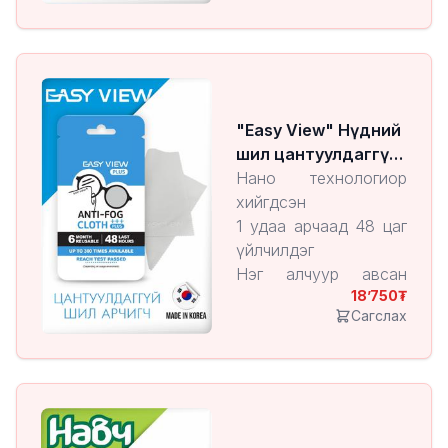
сэргийлэх/
Тоор жимсний амттай
10 төрлийн хортой
найрлагаас ангид
"Easy View" Нүдний
шил цантуулдаггүй
алчуур
Нано технологиор
хийгдсэн
1 удаа арчаад 48 цаг
үйлчилдэг
Нэг алчуур авсан
18’750
байхад түүнийгээ
Сагслах
300 удаа ашиглах
боломжтой
Нүдний шил, камерын
линз гэх мэт бүх
төрлийн шилэнд
ашиглах боломжтой