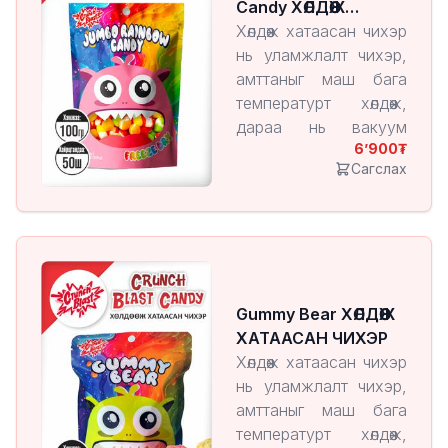
Candy ХӨЛДӨӨЖ
нь хөнгөн, шаржигнуур
ХАТААСАН ЧИХЭР
Хөлдөөж хатаасан чихэр
болдог онцлогтой.
нь уламжлалт чихэр,
амттаныг маш бага
температурт хөлдөөж,
дараа нь вакуум
6’900
орчинд чийгийг нь
Сагслах
ууршуулан гаргаж
авдаг технологиор
үйлдвэрлэгддэг
бүтээгдэхүүн юм.
Энэ арга нь чихрийн
амт, үнэр, хэлбэрийг
Gummy Bear ХӨЛДӨӨЖ
хадгалж, харин бүтэц
ХАТААСАН ЧИХЭР
нь хөнгөн, шаржигнуур
Хөлдөөж хатаасан чихэр
болдог онцлогтой.
нь уламжлалт чихэр,
амттаныг маш бага
температурт хөлдөөж,