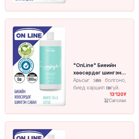
"OnLine" Биеийн
хөөсөрдөг шингэн
саван White Tea &
Арьсыг зөөлөн болгоно,
Lotus
биед харшил өгөхгүй.
13’120
Сагслах