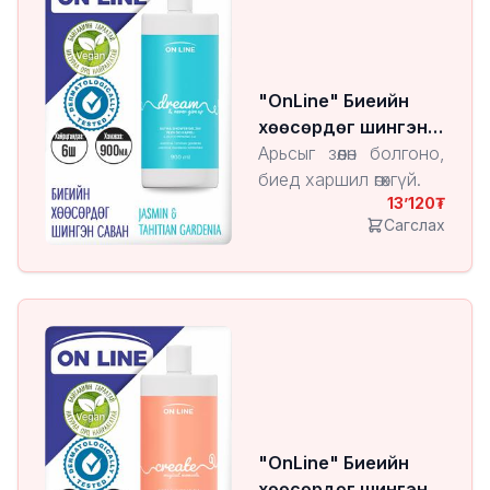
"OnLine" Биеийн
хөөсөрдөг шингэн
саван Jasmin &
Арьсыг зөөлөн болгоно,
Tahitian Gardenia
биед харшил өгөхгүй.
13’120
Сагслах
"OnLine" Биеийн
хөөсөрдөг шингэн