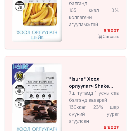
бэлгэнд
165 ккал 3%
коллагены
агууламжтай
6’900
Өдөрт авах витамин С-
Сагслах
н хэмжээг агуулсан
9 төрлийн амин хүчил
агуулсан
7,5% -н овъёос, бор
будаа агуулсан
"Isure" Хоол
орлуулагч Shake
Chocolate
7ш тутамд 1 усны сав
бэлгэнд аваарай
160ккал 23% шар
сүүний уураг
агуулсан
6’900
11% Сингапурын