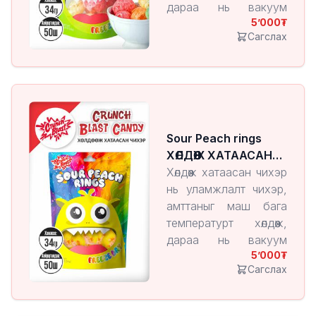
дараа нь вакуум
5’000
орчинд чийгийг нь
Сагслах
ууршуулан гаргаж
авдаг технологиор
үйлдвэрлэгддэг
бүтээгдэхүүн юм.
Энэ арга нь чихрийн
амт, үнэр, хэлбэрийг
Sour Peach rings
хадгалж, харин бүтэц
ХӨЛДӨӨЖ ХАТААСАН
нь хөнгөн, шаржигнуур
ЧИХЭР
Хөлдөөж хатаасан чихэр
болдог онцлогтой.
нь уламжлалт чихэр,
амттаныг маш бага
температурт хөлдөөж,
дараа нь вакуум
5’000
орчинд чийгийг нь
Сагслах
ууршуулан гаргаж
авдаг технологиор
үйлдвэрлэгддэг