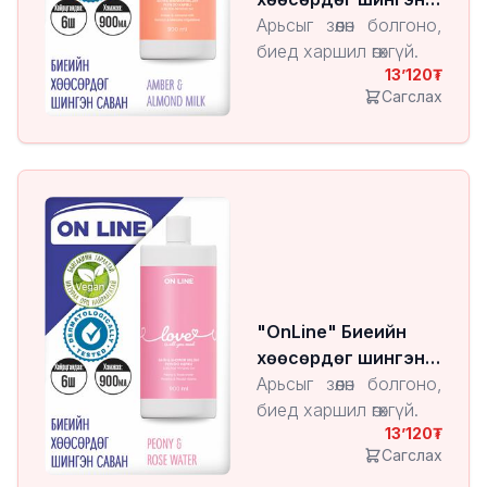
саван Amber &
Арьсыг зөөлөн болгоно,
Almond Milk
биед харшил өгөхгүй.
13’120
Сагслах
"OnLine" Биеийн
хөөсөрдөг шингэн
саван Peony & Rose
Арьсыг зөөлөн болгоно,
Water
биед харшил өгөхгүй.
13’120
Сагслах