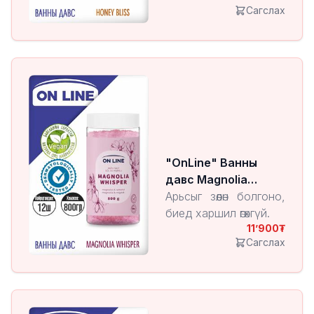
Сагслах
"OnLine" Ванны
давс Magnolia
Whisper
Арьсыг зөөлөн болгоно,
биед харшил өгөхгүй.
11’900
Сагслах