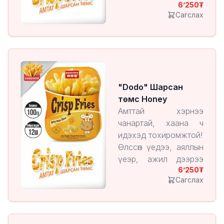
6’250
эсвэл гэртээ
Сагслах
тухлангаа ч идэх
боломжтой.
Хөнгөн, авч явахад
амар.
"Dodo" Шарсан
төмс Honey
Амттай хэрнээ
чанартай, хаана ч
идэхэд тохиромжтой!
Өлссөн үедээ, аяллын
үеэр, ажил дээрээ
6’250
эсвэл гэртээ
Сагслах
тухлангаа ч идэх
боломжтой.
Хөнгөн, авч явахад
амар.