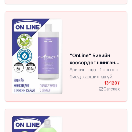
"OnLine" Биеийн
хөөсөрдөг шингэн
саван Orange Water
Арьсыг зөөлөн болгоно,
& Ginger
биед харшил өгөхгүй.
13’120
Сагслах