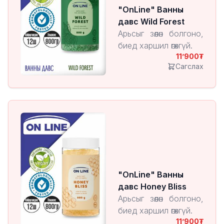
"OnLine" Ванны
давс Wild Forest
Арьсыг зөөлөн болгоно,
биед харшил өгөхгүй.
11’900
Сагслах
"OnLine" Ванны
давс Honey Bliss
Арьсыг зөөлөн болгоно,
биед харшил өгөхгүй.
11’900